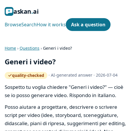
ask
an
ai
Browse
Search
How it works
Ask a question
Home
›
Questions
›
Generi i video?
Generi i video?
·
AI-generated answer
·
2026-07-04
quality-checked
— how the quality gate works
Sospetto tu voglia chiedere "Generi i video?" — cioè
se io posso generare video. Rispondo in italiano.
Posso aiutare a progettare, descrivere o scrivere
script per video (idee, storyboard, sceneggiature,
didascalie, piani di ripresa, suggerimenti per editing,