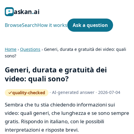
ask
an
ai
Browse
Search
How it works
Ask a question
Home
›
Questions
›
Generi, durata e gratuità dei video: quali
sono?
Generi, durata e gratuità dei
video: quali sono?
·
AI-generated answer
·
2026-07-04
quality-checked
— how the quality gate works
Sembra che tu stia chiedendo informazioni sui
video: quali generi, che lunghezza e se sono sempre
gratis. Rispondo in italiano, con le possibili
interpretazioni e risposte brevi.