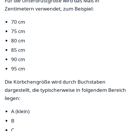
Für die Unterbrustgröße wird das Maß in
Zentimetern verwendet, zum Beispiel:
70 cm
75 cm
80 cm
85 cm
90 cm
95 cm
Die Körbchengröße wird durch Buchstaben
dargestellt, die typischerweise in folgendem Bereich
liegen:
A (klein)
B
C