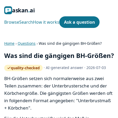
ask
an
ai
Browse
Search
How it works
Ask a question
Home
›
Questions
›
Was sind die gängigen BH-Größen?
Was sind die gängigen BH-Größen?
·
AI-generated answer
·
2026-07-03
quality-checked
— how the quality gate works
BH-Größen setzen sich normalerweise aus zwei
Teilen zusammen: der Unterbrustersche und der
Körbchengröße. Die gängigsten Größen werden oft
in folgendem Format angegeben: "Unterbrustmaß
+ Körbchen".