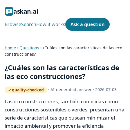
ask
an
ai
Browse
Search
How it works
Ask a question
Home
›
Questions
›
¿Cuáles son las características de las eco
construcciones?
¿Cuáles son las características de
las eco construcciones?
·
AI-generated answer
·
2026-07-03
quality-checked
— how the quality gate works
Las eco construcciones, también conocidas como
construcciones sostenibles o verdes, presentan una
serie de características que buscan minimizar el
impacto ambiental y promover la eficiencia