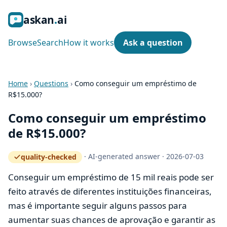
ask
an
ai
Browse
Search
How it works
Ask a question
Home
›
Questions
›
Como conseguir um empréstimo de
R$15.000?
Como conseguir um empréstimo
de R$15.000?
·
AI-generated answer
·
2026-07-03
quality-checked
— how the quality gate works
Conseguir um empréstimo de 15 mil reais pode ser
feito através de diferentes instituições financeiras,
mas é importante seguir alguns passos para
aumentar suas chances de aprovação e garantir as