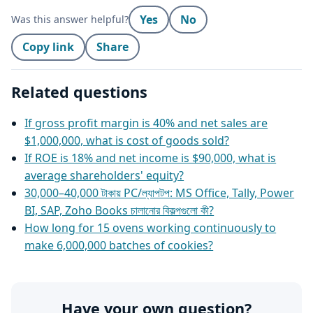
Yes
No
Was this answer helpful?
Copy link
Share
Related questions
If gross profit margin is 40% and net sales are
$1,000,000, what is cost of goods sold?
If ROE is 18% and net income is $90,000, what is
average shareholders' equity?
30,000–40,000 টাকায় PC/ল্যাপটপ: MS Office, Tally, Power
BI, SAP, Zoho Books চালানোর বিকল্পগুলো কী?
How long for 15 ovens working continuously to
make 6,000,000 batches of cookies?
Have your own question?