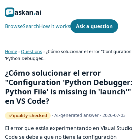
ask
an
ai
Browse
Search
How it works
Ask a question
Home
›
Questions
›
¿Cómo solucionar el error "Configuration
'Python Debugger…
¿Cómo solucionar el error
"Configuration 'Python Debugger:
Python File' is missing in 'launch'"
en VS Code?
·
AI-generated answer
·
2026-07-03
quality-checked
— how the quality gate works
El error que estás experimentando en Visual Studio
Code se debe a que no tiene la configuración