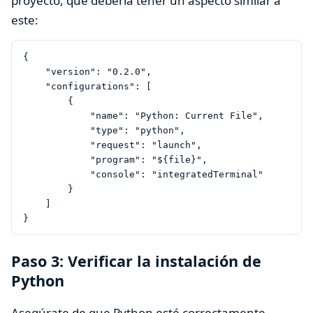
proyecto, que debería tener un aspecto similar a
este:
{

    "version": "0.2.0",

    "configurations": [

        {

            "name": "Python: Current File",

            "type": "python",

            "request": "launch",

            "program": "${file}",

            "console": "integratedTerminal"

        }

    ]

Paso 3: Verificar la instalación de
Python
Asegúrate de que Python esté correctamente